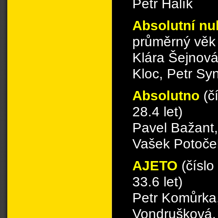
Petr Halík
Absolutní nu
průměrný věk 
Klára Šejnová
Kloc, Petr Sy
Absolutno
(č
28.4 let)
Pavel Bažant,
Vašek Potoče
AJETO
(číslo
33.6 let)
Petr Komůrka
Vondrušková, 