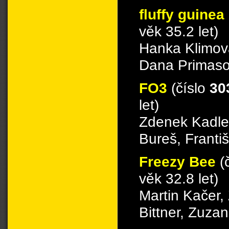
fluffy guinea
věk 35.2 let)
Hanka Klimova
Dana Primaso
FO3
(číslo
30
let)
Zdenek Kadlec
Bureš, Franti
Freezy Bee
(
věk 32.8 let)
Martin Kačer,
Bittner, Zuza