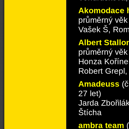
Akomodace 
průměrný věk 
Vašek Š, Roma
Albert Stall
průměrný věk 
Honza Kořínek
Robert Grepl
Amadeuss
(č
27 let)
Jarda Zbořilá
Štícha
ambra team