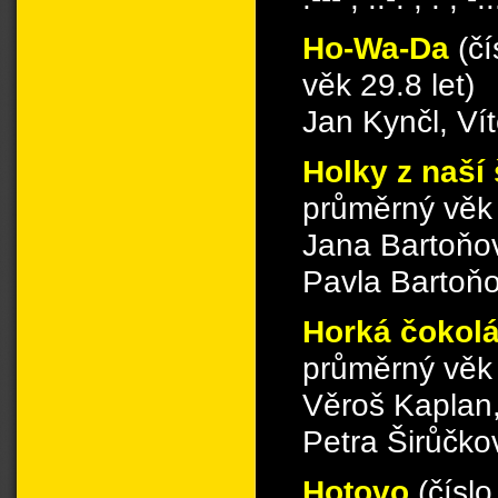
Ho-Wa-Da
(č
věk 29.8 let)
Jan Kynčl, Ví
Holky z naší
průměrný věk 
Jana Bartoňo
Pavla Bartoň
Horká čokol
průměrný věk 
Věroš Kaplan
Petra Širůčko
Hotovo
(čísl