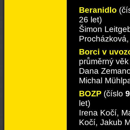
Beranidlo
(čí
26 let)
Šimon Leitge
Procházková, 
Borci v uvo
průměrný věk 
Dana Zemanová
Michal Mühlpa
BOZP
(číslo
9
let)
Irena Kočí, Ma
Kočí, Jakub 