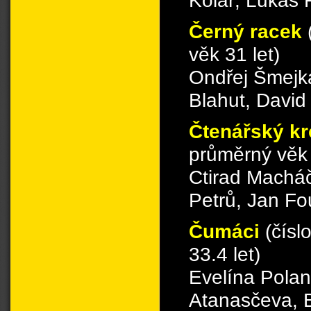
Černý racek
věk 31 let)
Ondřej Šmejka
Blahut, Davi
Čtenářský k
průměrný věk 
Ctirad Macháč
Petrů, Jan F
Čumáci
(čísl
33.4 let)
Evelína Pola
Atanasčeva, B