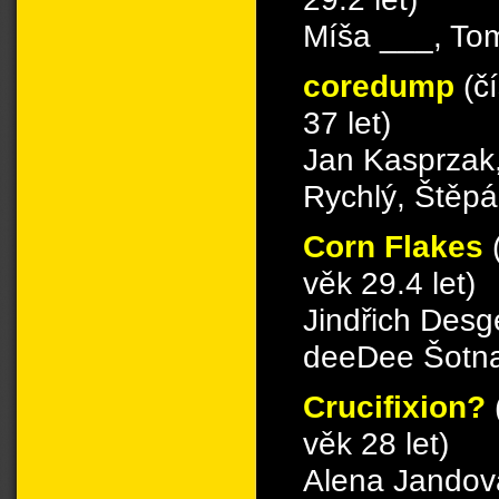
Míša ___, Tom
coredump
(č
37 let)
Jan Kasprzak,
Rychlý, Štěp
Corn Flakes
věk 29.4 let)
Jindřich Desge
deeDee Šotna
Crucifixion?
věk 28 let)
Alena Jandov