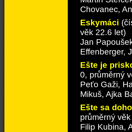
Chovanec, An
Eskymáci
(č
věk 22.6 let)
Jan Papoušek
Effenberger, 
Ešte je pris
0, průměrný vě
Peťo Gaži, H
Mikuš, Ajka B
Ešte sa do
průměrný věk 
Filip Kubina,