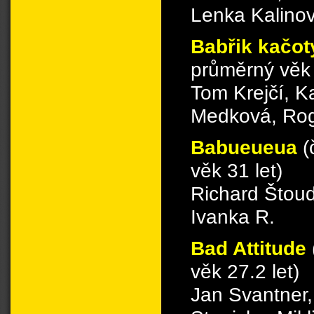
Lenka Kalino
Babřik kačo
průměrný věk 
Tom Krejčí, K
Medková, Rog
Babueueua
(
věk 31 let)
Richard Štoud
Ivanka R.
Bad Attitude
věk 27.2 let)
Jan Svantner,