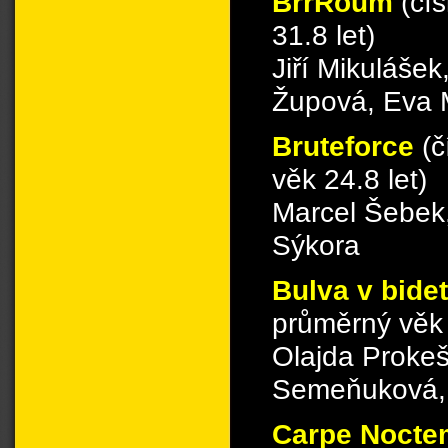
BrrRoum
(čí
31.8 let)
Jiří Mikuláše
Župová, Eva 
Bruteforce
(č
věk 24.8 let)
Marcel Šebek,
Sýkora
Bulva v bide
průměrný věk 
Olajda Prokeš
Semeňuková, P
Carpe Noct