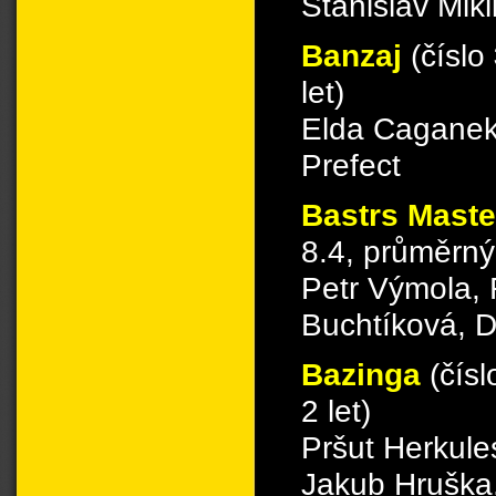
Stanislav Mikl
Banzaj
(číslo
let)
Elda Caganek
Prefect
Bastrs Maste
8.4, průměrný 
Petr Výmola, R
Buchtíková, 
Bazinga
(čís
2 let)
Pršut Herkul
Jakub Hruška