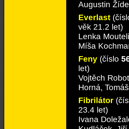
Augustin Žíde
Everlast
(čís
věk 21.2 let)
Lenka Moutel
Míša Kochma
Feny
(číslo
5
let)
Vojtěch Robot
Horná, Tomáš
Fibrilátor
(čí
23.4 let)
Ivana Doleža
Kudláček, Jiř