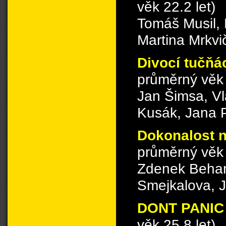
věk 22.2 let)
Tomáš Musil, 
Martina Mrkvi
Divocí tučňá
průměrný věk 
Jan Šimsa, Vl
Kusák, Jana 
Dokonalost 
průměrný věk 
Zdenek Behan
Smejkalova, 
DONT PANI
věk 25.8 let)