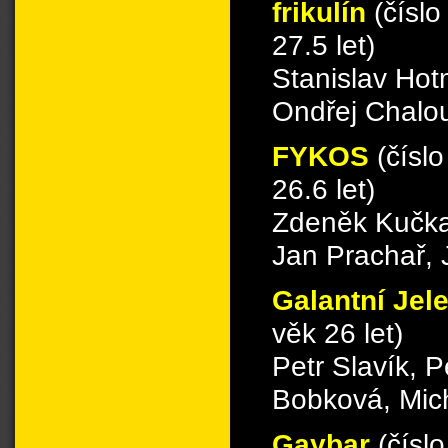
frikulín
(čísl
27.5 let)
Stanislav Hot
Ondřej Chalo
FYKOS
(čísl
26.6 let)
Zdeněk Kučka,
Jan Prachař, J
Galantní Jel
věk 26 let)
Petr Slavík, 
Bobková, Mic
Gaybar
(čísl