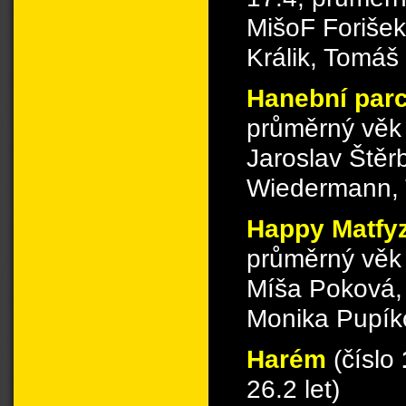
MišoF Forišek
Králik, Tomáš
Hanební par
průměrný věk 
Jaroslav Štěr
Wiedermann,
Happy Matfy
průměrný věk 
Míša Poková, 
Monika Pupík
Harém
(číslo
26.2 let)