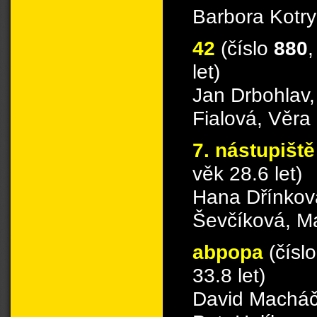
Barbora Kotry
42
(číslo
880
,
let)
Jan Drbohlav,
Fialová, Věra
7. nástupišt
věk 28.6 let)
Hana Dřínkov
Ševčíková, Ma
abpopa
(čísl
33.8 let)
David Macháč