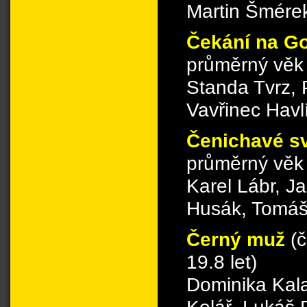
Martin Šmére
Čekání na G
průměrný věk 
Standa Tvrz, 
Vavřinec Havlí
Čenichavé s
průměrný věk 
Karel Lábr, J
Husák, Tomáš
Černý muž
(
19.8 let)
Dominika Kala
Kolář, Lukáš 