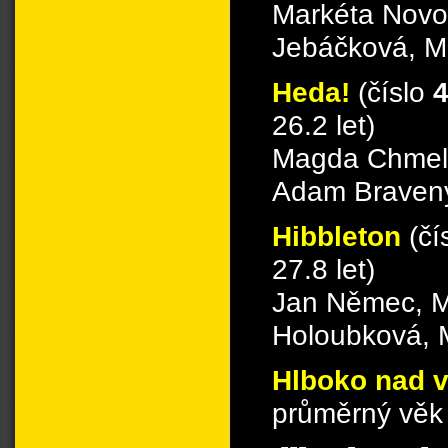
Markéta Novot
Jebáčková, M
Heda!
(číslo
26.2 let)
Magda Chmelí
Adam Bravený,
Hibbleton
(čí
27.8 let)
Jan Němec, Ma
Holoubková, 
Hlboko nad 
průměrný věk 
.--- , ..-. , . , -..