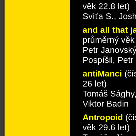
věk 22.8 let)
Svíťa S., Josh
and all that 
průměrný věk 
Petr Janovsk
Pospíšil, Petr
antiManci
(čí
26 let)
Tomáš Sághy, 
Viktor Badin
Antropoid
(č
věk 29.6 let)