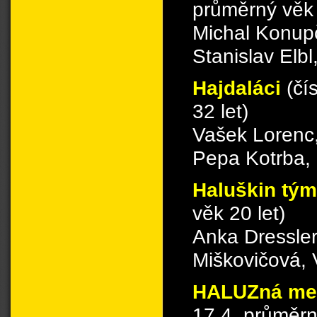
průměrný věk 
Michal Konup
Stanislav Elb
Hajdaláci
(čí
32 let)
Vašek Lorenc
Pepa Kotrba, 
Haluškin tý
věk 20 let)
Anka Dressler
Miškovičová, 
HALUZná me
17.4, průměrn