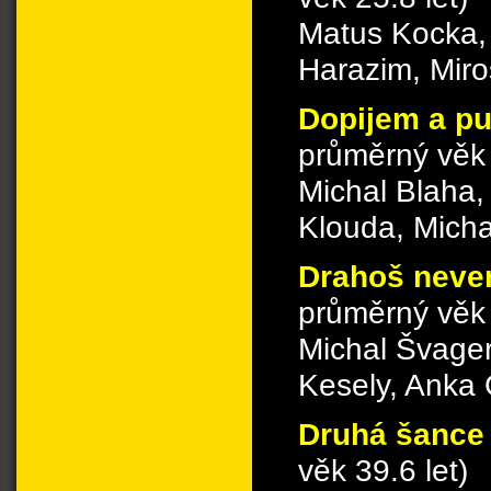
Matus Kocka, 
Harazim, Miro
Dopijem a p
průměrný věk 
Michal Blaha,
Klouda, Mich
Drahoš neve
průměrný věk 
Michal Švage
Kesely, Anka 
Druhá šanc
věk 39.6 let)