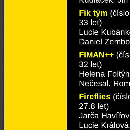
Fík tým
(čísl
33 let)
Lucie Kubánk
Daniel Zembo
FIMAN++
(čí
32 let)
Helena Foltýn
Nečesal, Rom
Fireflies
(čís
27.8 let)
Jarča Havířo
Lucie Králová