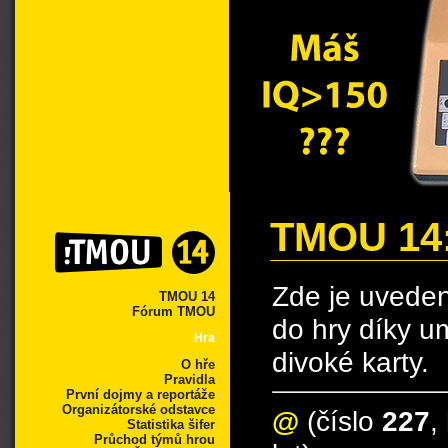
TMOU 14:
Zde je uveden
TMOU 14
Fórum TMOU
do hry díky um
Hra
divoké karty.
O hře
Pravidla
První dojmy a reportáže
Organizátorské odstavce
@
(číslo
227
,
Statistika šifer
Průchod týmů hrou