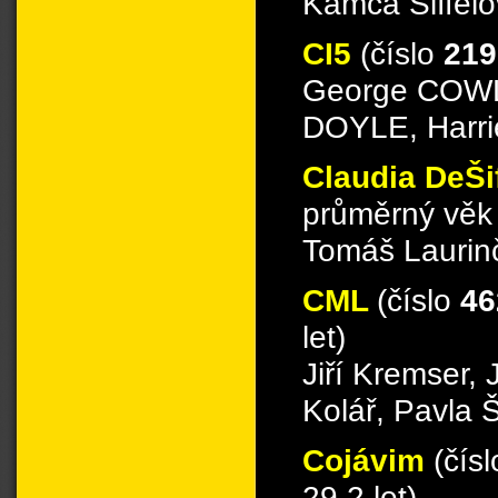
Kamča Šiffelo
CI5
(číslo
219
George COWL
DOYLE, Har
Claudia DeŠi
průměrný věk 
Tomáš Laurinč
CML
(číslo
46
let)
Jiří Kremser,
Kolář, Pavla 
Cojávim
(čís
29.2 let)