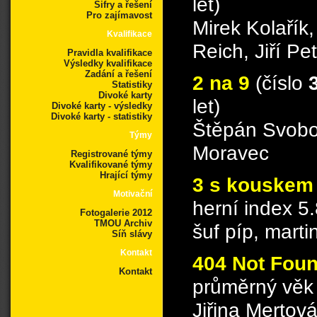
let)
Šifry a řešení
Pro zajímavost
Mirek Kolařík
Kvalifikace
Reich, Jiří Pe
Pravidla kvalifikace
Výsledky kvalifikace
Zadání a řešení
2 na 9
(číslo
Statistiky
Divoké karty
let)
Divoké karty - výsledky
Divoké karty - statistiky
Štěpán Svobod
Týmy
Moravec
Registrované týmy
Kvalifikované týmy
Hrající týmy
3 s kouskem 
Motivační
herní index 5.
Fotogalerie 2012
TMOU Archiv
šuf píp, marti
Síň slávy
Kontakt
404 Not Fou
Kontakt
průměrný věk 
Jiřina Mertov