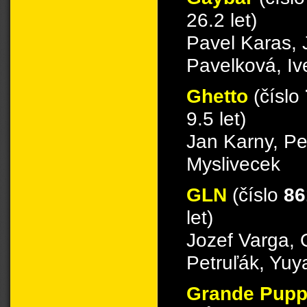
26.2 let)
Pavel Karas, 
Pavelková, Iv
Ghetto
(číslo
9.5 let)
Jan Karny, Pe
Myslivecek
GLN
(číslo
86
let)
Jozef Varga, 
Petruľák, Yuy
Grande Pup