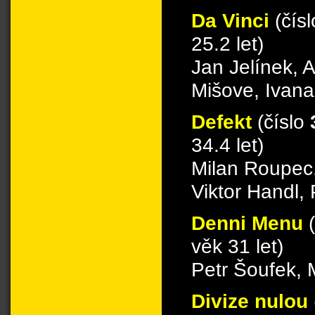
Da Vinci
(čís
25.2 let)
Jan Jelínek, 
Mišove, Ivana
Defekt
(číslo
34.4 let)
Milan Roupec,
Viktor Handl,
Denni Menu
věk 31 let)
Petr Šoufek, 
Divize nulou