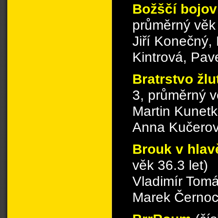
Božščí bojov
průměrný věk 
Jiří Konečný,
Kintrová, Pa
Bratrstvo žl
3, průměrný v
Martin Kunetk
Anna Kučerov
Brouk v hla
věk 36.3 let)
Vladimír Tomá
Marek Černoc