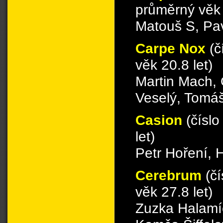
průměrný věk 
Matouš S, Pav
Carpe Nox
(č
věk 20.8 let)
Martin Mach,
Veselý, Tomá
Casion
(čísl
let)
Petr Hoření,
Cerebrum
(č
věk 27.8 let)
Zuzka Halamíč