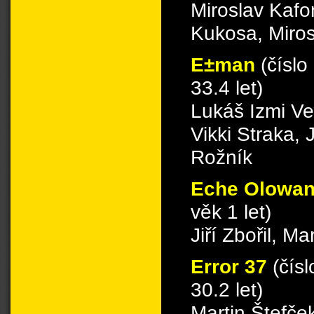
Miroslav Kafo
Kukosa, Miros
E±man
(číslo
33.4 let)
Lukáš Izmi Ve
Vikki Straka
Rožník
Eche Olowa
věk 1 let)
Jiří Zbořil, M
Error 37
(čís
30.2 let)
Martin Štefček