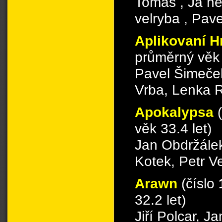
Tomáš , Já ne
velryba , Pav
Aplikovaní H
průměrný věk 
Pavel Šimeček
Vrba, Lenka 
Apokalypsa
věk 33.4 let)
Jan Obdržálek
Kotek, Petr V
Arawn
(číslo
32.2 let)
Jiří Polcar, J