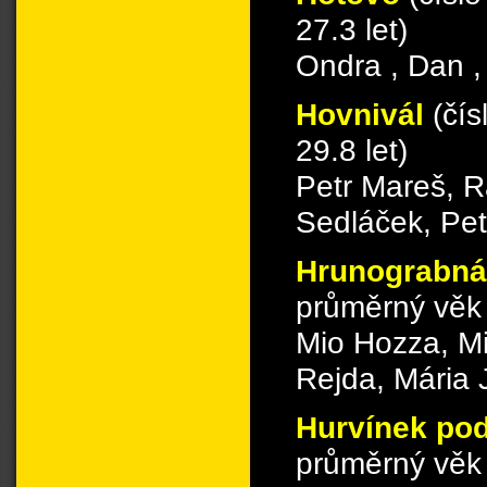
27.3 let)
Ondra , Dan ,
Hovnivál
(čís
29.8 let)
Petr Mareš, R
Sedláček, Pet
Hrunograbná
průměrný věk 
Mio Hozza, Mi
Rejda, Mária 
Hurvínek po
průměrný věk 