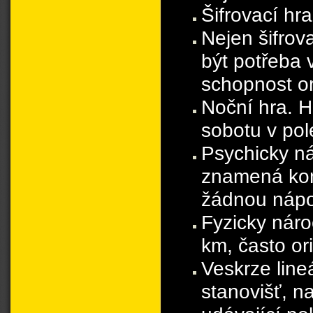
Šifrovací hra
Nejen šifrov
být potřeba 
schopnost or
Noční hra. H
sobotu v pol
Psychicky ná
znamená kon
žádnou náp
Fyzicky náro
km, často o
Veskrze line
stanovišť, n