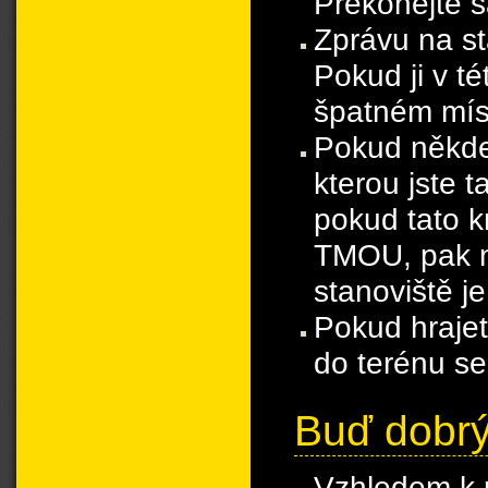
Překonejte 
Zprávu na st
Pokud ji v t
špatném mís
Pokud někde 
kterou jste 
pokud tato k
TMOU, pak na
stanoviště j
Pokud hraje
do terénu se
Buď dobr
Vzhledem k 