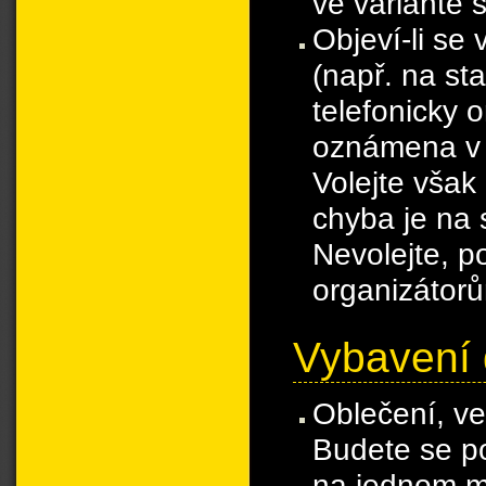
ve variantě 
Objeví-li se
(např. na st
telefonicky 
oznámena v 
Volejte však
chyba je na 
Nevolejte, p
organizátorů
Vybavení 
Oblečení, ve
Budete se po
na jednom mí