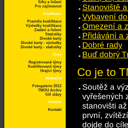
Šifry a řešení
Stanoviště a
Pro zajímavost
Kvalifikace
Vybavení do
Pravidla kvalifikace
Omezení a 
Výsledky kvalifikace
Zadání a řešení
Přidávání a 
Statistiky
Divoké karty
Dobré rady
Divoké karty - výsledky
Divoké karty - statistiky
Buď dobrý T
Týmy
Registrované týmy
Kvalifikované týmy
Co je to
Hrající týmy
Motivační
Soutěž a výz
Fotogalerie 2012
TMOU Archiv
vyřešených 
Síň slávy
Kontakt
stanovišti až
Kontakt
první, zvítěz
dojde do cíl