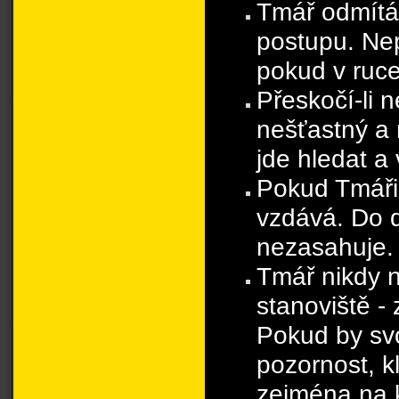
Tmář odmítá
postupu. Ne
pokud v ruc
Přeskočí-li 
nešťastný a 
jde hledat a 
Pokud Tmáři 
vzdává. Do d
nezasahuje.
Tmář nikdy n
stanoviště - 
Pokud by svo
pozornost, kl
zejména na k