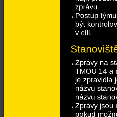
zprávu.
Postup týmu
být kontrolo
v cíli.
Stanovišt
Zprávy na st
TMOU 14 a n
je zpravidla
názvu stano
názvu stanov
Zprávy jsou n
pokud možno