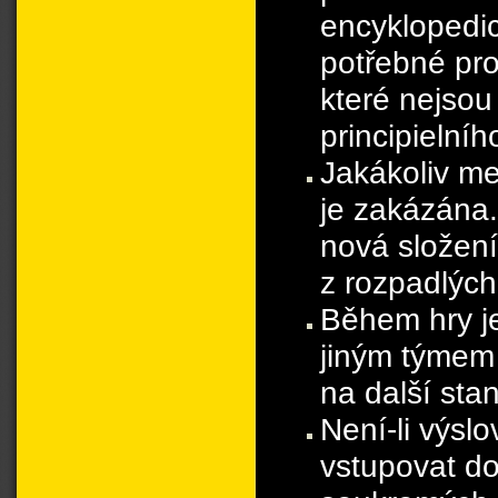
encyklopedi
potřebné pro
které nejsou
principielní
Jakákoliv me
je zakázána.
nová složení
z rozpadlých
Během hry j
jiným týmem 
na další stan
Není-li výsl
vstupovat d