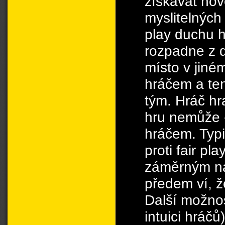
získávat no
myslitelných 
play duchu h
rozpadne z 
místo v jin
hráčem a ten
tým. Hráč hra
hru nemůže -
hráčem. Typi
proti fair pla
záměrným nab
předem ví, ž
Další možno
intuici hráčů)