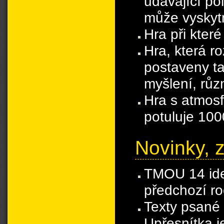
udávající po
může vyskytn
Hra při kter
Hra, která ro
postaveny ta
myšlení, růz
Hra s atmosf
potuluje 1000
Novinky, 
TMOU 14 ide
předchozí ro
Texty psané 
Upřesnítka j