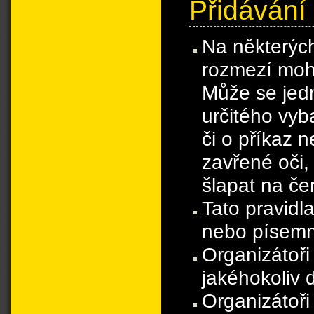
Přidávání
Na některých
rozmezí moho
Může se jedn
určitého vyb
či o příkaz 
zavřené oči, 
šlapat na čer
Tato pravidl
nebo písemn
Organizátoři 
jakéhokoliv 
Organizátoři