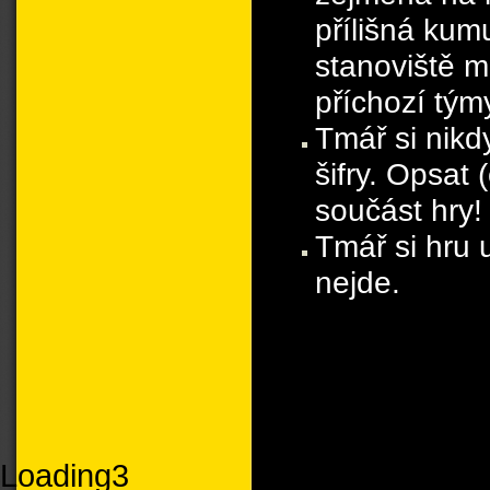
přílišná kum
stanoviště m
příchozí tým
Tmář si nikd
šifry. Opsat 
součást hry!
Tmář si hru 
nejde.
Loading3