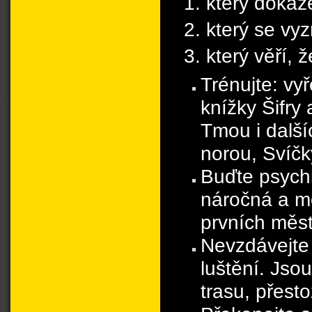
který dokáže
který se vy
který věří, ž
Trénujte: vy
knížky Šifry 
Tmou i další
norou, Svíč
Buďte psychi
náročná a m
prvních měst
Nevzdávejte
luštění. Jso
trasu, přesto