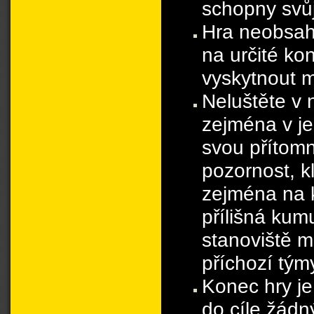
schopny svůj 
Hra neobsah
na určité kon
vyskytnout 
Neluštěte v 
zejména v je
svou přítomno
pozornost, kl
zejména na k
přílišná kum
stanoviště m
příchozí tým
Konec hry je
do cíle žádn