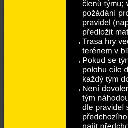
členů týmu; 
požádání pro
pravidel (nap
předložit ma
Trasa hry ve
terénem v bl
Pokud se tý
polohu cíle 
každý tým do
Není dovolen
tým náhodou
dle pravidel
předchozího,
najít předcho