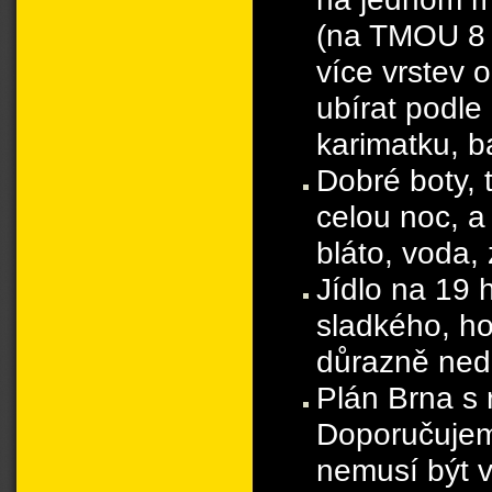
(na TMOU 8 
více vrstev 
ubírat podle
karimatku, b
Dobré boty, 
celou noc, a
bláto, voda,
Jídlo na 19
sladkého, ho
důrazně ned
Plán Brna s 
Doporučujem
nemusí být v