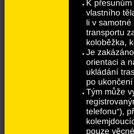
K přesunům 
vlastního tě
li v samotné
transportu z
koloběžka, k
Je zakázáno 
orientaci a 
ukládání tra
po ukončení 
Tým může vyu
registrovaným
telefonu“), 
kolemjdoucíc
pouze věcné