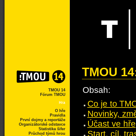
TMOU 14:
Obsah:
TMOU 14
Fórum TMOU
Co je to TM
Hra
O hře
Novinky, zm
Pravidla
První dojmy a reportáže
Účast ve hře
Organizátorské odstavce
Statistika šifer
Start, cíl, tr
Průchod týmů hrou