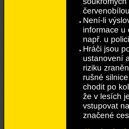
soukromých p
červenobílo
Není-li výsl
informace u o
např. u poli
Hráči jsou p
ustanovení a
riziku zraně
rušné silnic
chodit po ko
že v lesích 
vstupovat na
značené ces