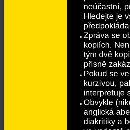
neúčastní, pr
Hledejte je 
předpokláda
Zpráva se ob
kopiích. Nen
tým dvě kopi
přísně zaká
Pokud se ve
kurzívou, pak
interpretuj
Obvykle (nik
anglická abe
diakritiky a 