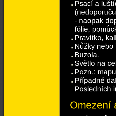
Psací a lušt
(nedoporuču
- naopak dop
fólie, pomůc
Pravítko, kal
Nůžky nebo 
Buzola.
Světlo na ce
Pozn.: mapu
Případné da
Posledních i
Omezení 