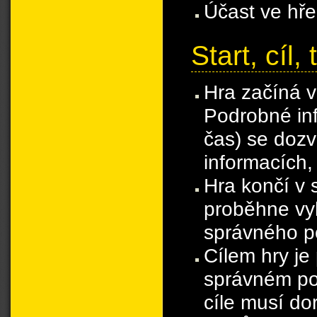
Účast ve hře
Start, cíl,
Hra začíná 
Podrobné inf
čas) se dozv
informacích,
Hra končí v
proběhne vyh
správného po
Cílem hry je
správném poř
cíle musí do