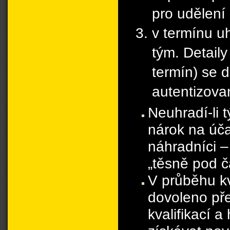
pro udělení 
v termínu uh
tým. Detaily
termín) se d
autentizovan
Neuhradí-li 
nárok na účas
náhradníci – 
„těsně pod č
V průběhu kv
dovoleno př
kvalifikací 