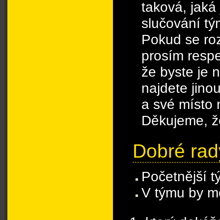
taková, jaká
slučování tý
Pokud se roz
prosím respe
že byste je n
najdete jino
a své místo 
Děkujeme, že
Dobré rad
Početnější t
V týmu by m