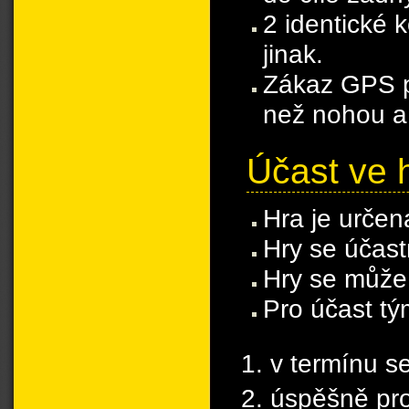
2 identické k
jinak.
Zákaz GPS pr
než nohou 
Účast ve 
Hra je určen
Hry se účast
Hry se může 
Pro účast tý
v termínu se
úspěšně proj