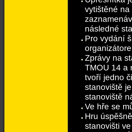
vytištěné na
zaznamenáva
následné stat
Pro vydání š
organizátor
Zprávy na st
TMOU 14 a n
tvoří jedno 
stanoviště 
stanoviště n
Ve hře se mů
Hru úspěšně 
stanovišti v