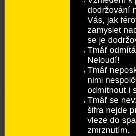
dodržování n
Vás, jak fé
zamyslet na
se je dodržov
Tmář odmítá
Neloudí!
Tmář neposk
nimi nespolč
odmítnout i 
Tmář se nevz
šifra nejde 
vleze do sp
zmrznutím.